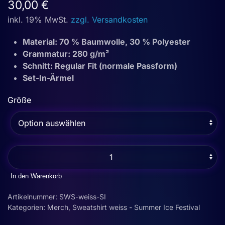
30,00
€
inkl. 19% MwSt.
zzgl. Versandkosten
Material: 70 % Baumwolle, 30 % Polyester
Grammatur: 280 g/m²
Schnitt: Regular Fit (normale Passform)
Set-In-Ärmel
Größe
Sweatshirt
weiss
-
In den Warenkorb
Summer
Artikelnummer:
SWS-weiss-SI
Ice
Kategorien:
Merch
,
Sweatshirt weiss - Summer Ice Festival
Festivals
(unisex)