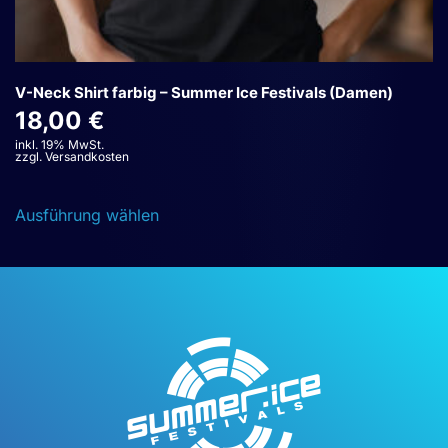
V-Neck Shirt farbig – Summer Ice Festivals (Damen)
18,00
€
inkl. 19% MwSt.
zzgl. Versandkosten
Dieses
Ausführung wählen
Produkt
weist
mehrere
Varianten
auf.
Die
Optionen
können
auf
der