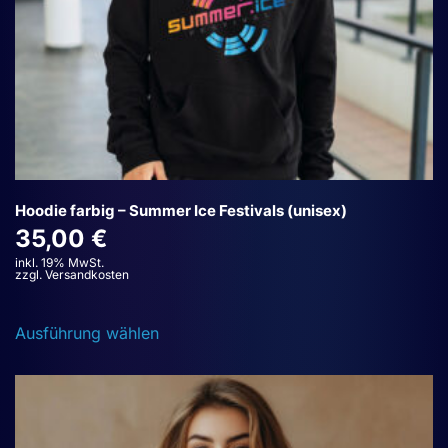
werden
Hoodie farbig – Summer Ice Festivals (unisex)
35,00
€
inkl. 19% MwSt.
zzgl. Versandkosten
Dieses
Ausführung wählen
Produkt
weist
mehrere
Varianten
auf.