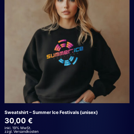
Die
Optionen
können
auf
der
Produktseite
gewählt
werden
Sweatshirt – Summer Ice Festivals (unisex)
30,00
€
inkl. 19% MwSt.
zzgl. Versandkosten