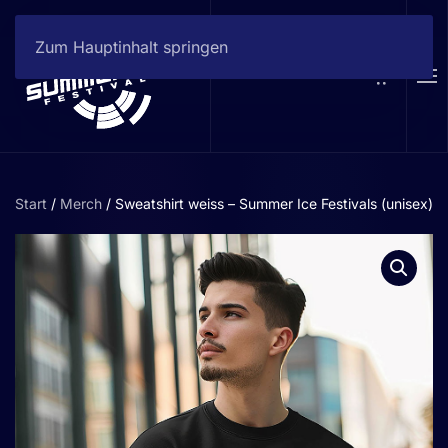
Zum Hauptinhalt springen
Start
/
Merch
/ Sweatshirt weiss – Summer Ice Festivals (unisex)