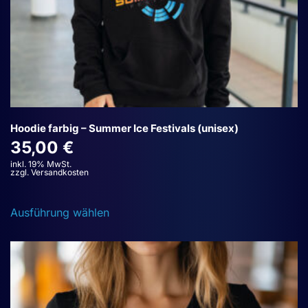
Hoodie farbig – Summer Ice Festivals (unisex)
35,00
€
inkl. 19% MwSt.
zzgl. Versandkosten
Dieses
Ausführung wählen
Produkt
weist
mehrere
Varianten
auf.
Die