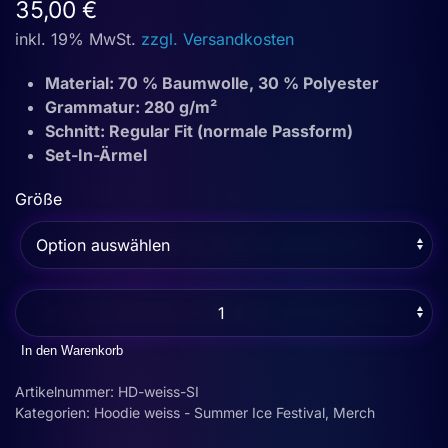
35,00
€
inkl. 19% MwSt.
zzgl. Versandkosten
Material: 70 % Baumwolle, 30 % Polyester
Grammatur: 280 g/m²
Schnitt: Regular Fit (normale Passform)
Set-In-Ärmel
Größe
Hoodie
weiss
-
In den Warenkorb
Summer
Artikelnummer:
HD-weiss-SI
Ice
Kategorien:
Hoodie weiss - Summer Ice Festival
,
Merch
Festivals
(unisex)