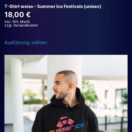
T-Shirt weiss – Summer Ice Festivals (unisex)
18,00
€
inkl. 19% MwSt.
zzgl. Versandkosten
Dieses
Ausführung wählen
Produkt
weist
mehrere
Varianten
auf.
Die
Optionen
können
auf
der
Produktseite
gewählt
werden