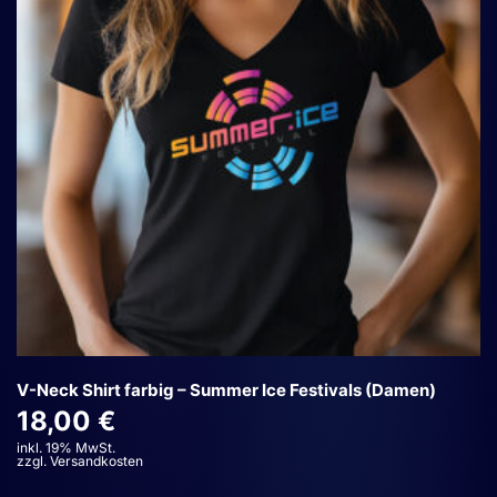
Optionen
können
auf
der
Produktseite
gewählt
werden
V-Neck Shirt farbig – Summer Ice Festivals (Damen)
18,00
€
inkl. 19% MwSt.
zzgl. Versandkosten