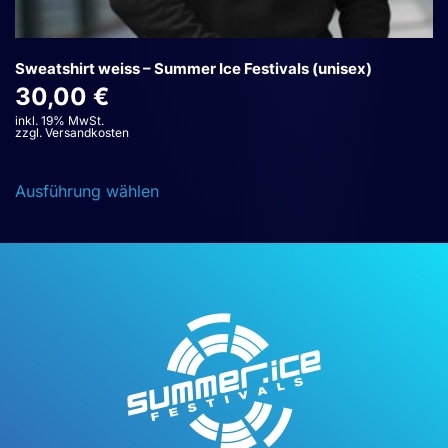
Sweatshirt weiss – Summer Ice Festivals (unisex)
30,00
€
inkl. 19% MwSt.
zzgl. Versandkosten
Dieses
Ausführung wählen
Produkt
weist
mehrere
Varianten
auf.
Die
Optionen
können
auf
der
Produktseite