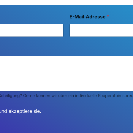
E-Mail-Adresse
*
eteiligung? Gerne können wir über ein individuelle Kooperatoin spre
nd akzeptiere sie.