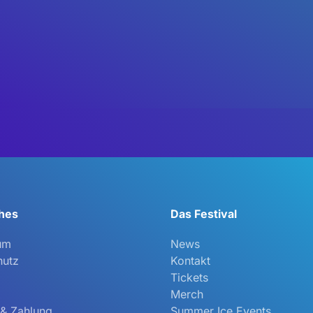
ches
Das Festival
um
News
hutz
Kontakt
Tickets
Merch
 & Zahlung
Summer Ice Events