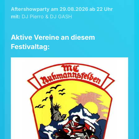
Aftershowparty am 29.08.2026 ab 22 Uhr
mit:
DJ Pierro & DJ GASH
Aktive Vereine an diesem
Festivaltag: