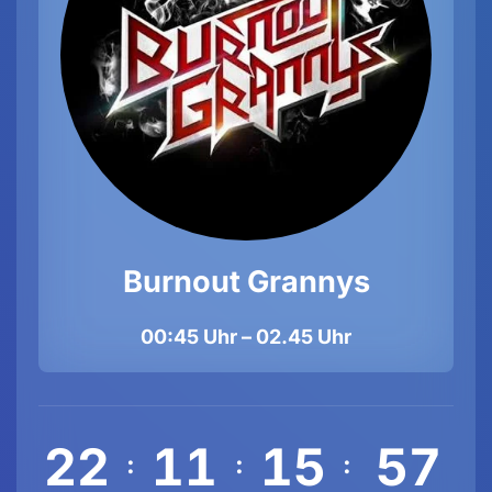
Burnout Grannys
00:45 Uhr – 02.45 Uhr
2
2
1
1
1
5
5
4
:
:
: