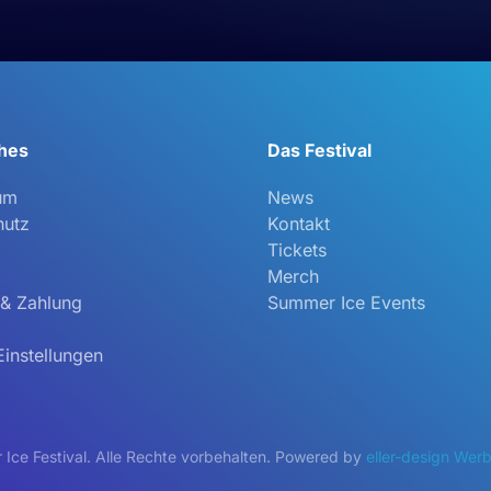
ches
Das Festival
um
News
hutz
Kontakt
Tickets
Merch
 & Zahlung
Summer Ice Events
instellungen
ce Festival. Alle Rechte vorbehalten. Powered by
eller-design We