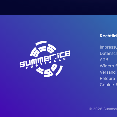
Rechtli
Impress
Datensc
AGB
Widerruf
Versand
Retoure
Cookie-E
©
2026
Summer I