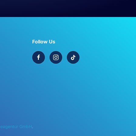
Follow Us
rbeagentur GmbH
.