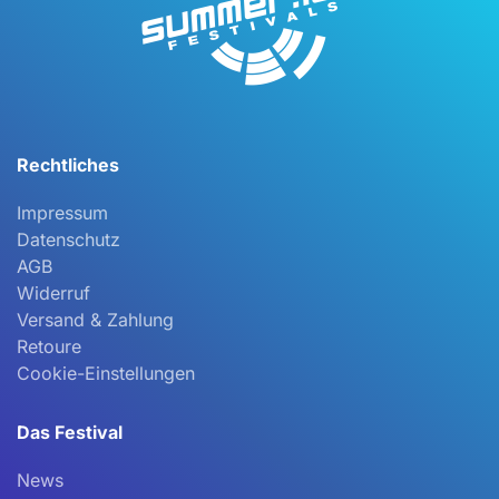
auf
der
Produktseite
gewählt
werden
Rechtliches
Impressum
Datenschutz
AGB
Widerruf
Versand & Zahlung
Retoure
Cookie-Einstellungen
Das Festival
News