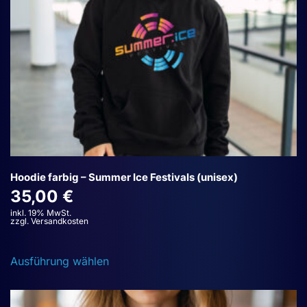
Produktseite
gewählt
werden
Hoodie farbig – Summer Ice Festivals (unisex)
35,00
€
inkl. 19% MwSt.
zzgl. Versandkosten
Dieses
Ausführung wählen
Produkt
weist
mehrere