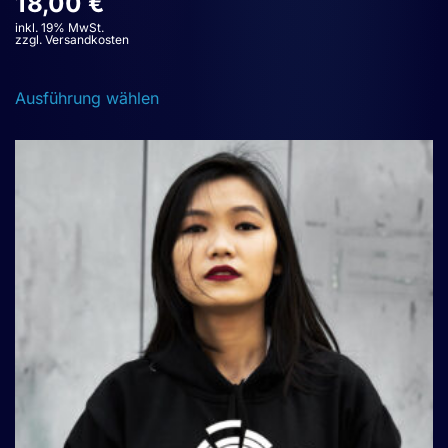
18,00
€
inkl. 19% MwSt.
zzgl. Versandkosten
Dieses
Ausführung wählen
Produkt
weist
mehrere
Varianten
auf.
Die
Optionen
können
auf
der
Produktseite
gewählt
werden