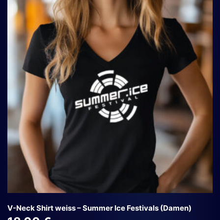
Varianten
auf.
Die
Optionen
können
auf
der
Produktseite
gewählt
werden
V-Neck Shirt weiss – Summer Ice Festivals (Damen)