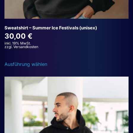
Sweatshirt – Summer Ice Festivals (unisex)
30,00
€
inkl. 19% MwSt.
zzgl. Versandkosten
Dieses
Ausführung wählen
Produkt
weist
mehrere
Varianten
auf.
Die
Optionen
können
auf
der